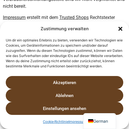
nicht bereit.
Impressum
erstellt mit dem
Trusted Shops
Rechtstexter
Website erstellt von
Letis24
Zustimmung verwalten
Um dir ein optimales Erlebnis zu bieten, verwenden wir Technologien wie
Cookies, um Geräteinformationen zu speichern und/oder darauf
zuzugreifen. Wenn du diesen Technologien zustimmst, können wir Daten
wie das Surfverhalten oder eindeutige IDs auf dieser Website verarbeiten.
Wenn du deine Zustimmung nicht erteilst oder zurückziehst, können
bestimmte Merkmale und Funktionen beeinträchtigt werden.
Akzeptieren
Ablehnen
Einstellungen ansehen
Impressum
·
AGB
·
Datenschutz
·
Cookie-Richtlinien
Spanish
Alle Rechte vorbehalten
German
Cookie-Richtlinie
Impressum