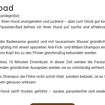
bad
 Hundegröße)
 für Ihren Hund unangenehm und juckend – aber zum Glück gut be
arasiten-Bad befreie ich Ihren Hund auf sanfte und effekti
n die Badewanne gesetzt und mit lauwarmem Wasser gründli
gfältig mit einem speziellen Anti-Floh- und Milben-Shampoo ein
 vom Kopf bis zu den Pfoten gleichmäßig behandeln werden.
a 10 Minuten Einwirkzeit. In dieser Zeit werden die Parasi
nden gründlichen Ausspülen werden sie so vollständig entfernt.
 Shampoo die Flöhe nicht sofort tötet, sondern betäubt, ist es
dem genauso wirksam.
Hund sanft trocken geföhnt – sauber, parasitenfrei und wied