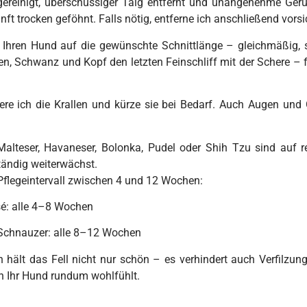
 gereinigt, überschüssiger Talg entfernt und unangenehme Ge
ft trocken geföhnt. Falls nötig, entferne ich anschließend vorsic
 Ihren Hund auf die gewünschte Schnittlänge – gleichmäßig, 
 Schwanz und Kopf den letzten Feinschliff mit der Schere – 
ere ich die Krallen und kürze sie bei Bedarf. Auch Augen und
Malteser, Havaneser, Bolonka, Pudel oder Shih Tzu
sind auf r
ständig weiterwächst.
Pflegeintervall zwischen
4 und 12 Wochen
:
é:
alle 4–8 Wochen
 Schnauzer:
alle 8–12 Wochen
hält das Fell nicht nur schön – es verhindert auch Verfilzung
ch Ihr Hund rundum wohlfühlt.