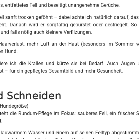
es, entfettetes Fell und beseitigt unangenehme Gerüche.
ll sanft trocken geföhnt – dabei achte ich natürlich darauf, das
eht. Danach wird er sorgfältig gebürstet oder gestriegelt. So 
und falls nötig auch kleinere Verfilzungen.
aarverlust, mehr Luft an der Haut (besonders im Sommer w
ren Hund.
iere ich die Krallen und kürze sie bei Bedarf. Auch Augen
 ist – für ein gepflegtes Gesamtbild und mehr Gesundheit.
d Schneiden
h Hundegröße)
teht die Rundum-Pflege im Fokus: sauberes Fell, ein frischer S
t.
it lauwarmem Wasser und einem auf seinen Felltyp abgestimm