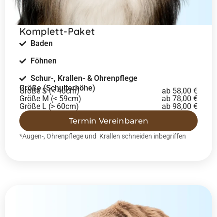
Komplett-Paket
Baden
Föhnen
Schur-, Krallen- & Ohrenpflege
Größe (Schulterhöhe)
Größe S (< 40cm)
ab 58,00 €
Größe M (< 59cm)
ab 78,00 €
Größe L (> 60cm)
ab 98,00 €
Termin Vereinbaren
*Augen-, Ohrenpflege und Krallen schneiden inbegriffen