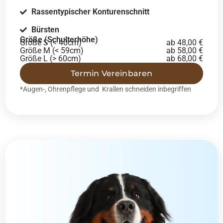
Rassentypischer Konturenschnitt
Bürsten
Größe (Schulterhöhe)
Größe S (< 40cm)
ab 48,00 €
Größe M (< 59cm)
ab 58,00 €
Größe L (> 60cm)
ab 68,00 €
Termin Vereinbaren
*Augen-, Ohrenpflege und Krallen schneiden inbegriffen